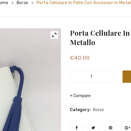
ome
Borse
Porta Cellulare In Pelle Con Accessori In Metal
>
>
Porta Cellulare In
Metallo
€
40,00
Porta
cellulare
in
Compare
pelle
con
Category:
Borse
accessori
in
metallo