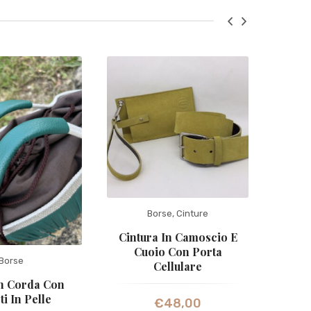
Borse
,
Cinture
Cintura In Camoscio E
Mini 
Cuoio Con Porta
Pi
Borse
Cellulare
n Corda Con
ti In Pelle
€
48,00