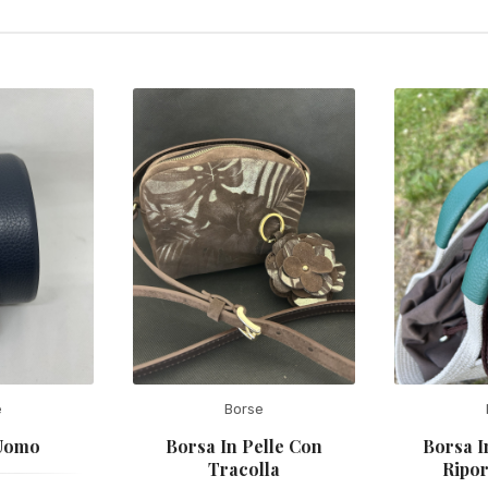
e
Borse
 Uomo
Borsa In Pelle Con
Borsa I
Tracolla
Ripor