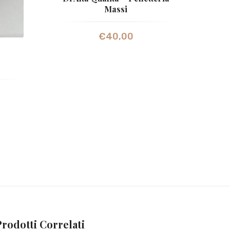
Massi
€
40,00
Prodotti Correlati