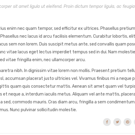
corper sit amet ligula ut eleifend. Proin dictum tempor ligula, ac feugia
rius enim nec quam tempor, sed efficitur ex ultrices. Phasellus pretium
asellus nec lacus id arcu facilisis elementum. Curabitur lobortis, elit
acus sem non lorem. Duis suscipit metus ante, sed convallis quam posu
. Nunc vitae lacus eget lectus imperdiet tempus sed in dui. Nam molest
ed vitae fringilla enim, nec ullamcorper arcu.
retra nibh. In dignissim vitae lorem non mollis. Praesent pretium tellu
sl, accumsan placerat justo ultricies vel. Vivamus finibus mi a neque 
r sagittis quam quis consectetur mattis. Aenean sit amet quam vel turpi
et neque a, interdum iaculis metus. Aliquam vel ante mattis, placerat
na sed, commodo mauris. Cras diam arcu, fringilla a sem condimentum,
mus. Nunc pulvinar sollicitudin molestie.