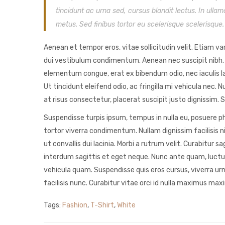
tincidunt ac urna sed, cursus blandit lectus. In ullam
metus. Sed finibus tortor eu scelerisque scelerisque.
Aenean et tempor eros, vitae sollicitudin velit. Etiam va
dui vestibulum condimentum. Aenean nec suscipit nibh. Ph
elementum congue, erat ex bibendum odio, nec iaculis l
Ut tincidunt eleifend odio, ac fringilla mi vehicula nec
at risus consectetur, placerat suscipit justo dignissim. S
Suspendisse turpis ipsum, tempus in nulla eu, posuere pha
tortor viverra condimentum. Nullam dignissim facilisis ni
ut convallis dui lacinia. Morbi a rutrum velit. Curabitu
interdum sagittis et eget neque. Nunc ante quam, luctus 
vehicula quam. Suspendisse quis eros cursus, viverra ur
facilisis nunc. Curabitur vitae orci id nulla maximus maxi
Tags:
Fashion
,
T-Shirt
,
White