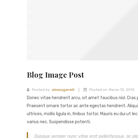
Blog Image Post
|
Posted by
alexzaganelli
Posted on
Marzo 10, 2015
Donec vitae hendrerit arcu, sit amet faucibus nisl. Cr
Praesent ornare tortor ac ante egestas hendrerit. Ali
ultrices, mollis ligula in, finibus tortor. Mauris eu dui
varius nec. Suspendisse potenti.
Quisque semper nunc vitae erat pellentesque, ac place