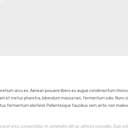
as pretium arcu ex. Aenean posuere libero eu augue condimentum rhonc
quam et metus pharetra, bibendum massa nec, fermentum odio. Nunc id
 ut lectus fermentum eleifend. Pellentesque faucibus sem ante, non male
rat arcu consectetur. In venenatis elit ac ultrices convallis. Duis est 