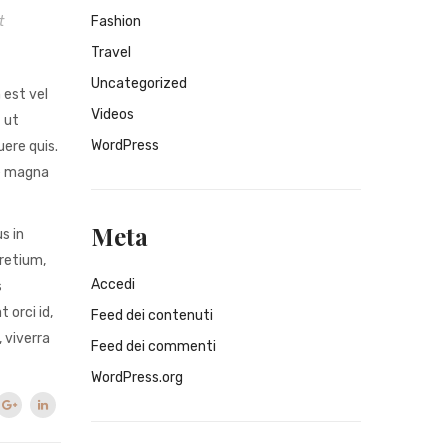
t
Fashion
Travel
Uncategorized
 est vel
Videos
 ut
WordPress
ere quis.
ie magna
Meta
s in
pretium,
Accedi
s
 orci id,
Feed dei contenuti
 viverra
Feed dei commenti
WordPress.org