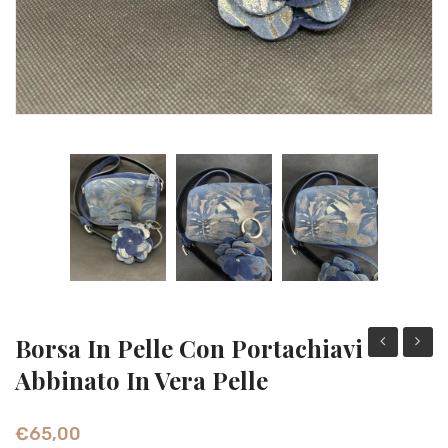
Borsa In Pelle Con Portachiavi
uomo
in
Abbinato In Vera Pelle
vera
pelle
€
65,00