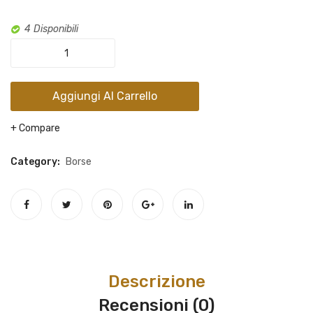
con
portac
4 Disponibili
abbin
Borsa
in
pelle
Aggiungi Al Carrello
con
portachiavi
Compare
abbinato
in
Category:
Borse
vera
pelle
quantity
Descrizione
Recensioni (0)