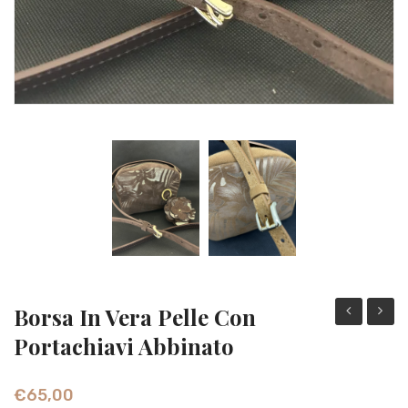
Borsa In Vera Pelle Con
in
in
Portachiavi Abbinato
pelle
pelle
con
a
€
65,00