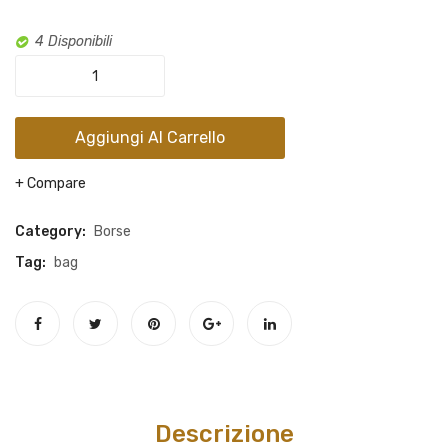
portachiavi
tracoll
abbinato
4 Disponibili
in
Borsa
vera
in
pelle
vera
Aggiungi Al Carrello
pelle
con
Compare
portachiavi
abbinato
Category:
Borse
quantity
Tag:
bag
Descrizione